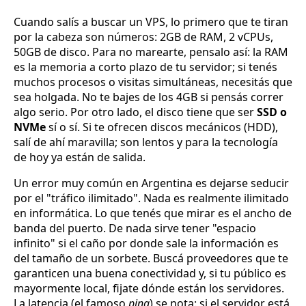
Cuando salís a buscar un VPS, lo primero que te tiran
por la cabeza son números: 2GB de RAM, 2 vCPUs,
50GB de disco. Para no marearte, pensalo así: la RAM
es la memoria a corto plazo de tu servidor; si tenés
muchos procesos o visitas simultáneas, necesitás que
sea holgada. No te bajes de los 4GB si pensás correr
algo serio. Por otro lado, el disco tiene que ser
SSD o
NVMe
sí o sí. Si te ofrecen discos mecánicos (HDD),
salí de ahí maravilla; son lentos y para la tecnología
de hoy ya están de salida.
Un error muy común en Argentina es dejarse seducir
por el "tráfico ilimitado". Nada es realmente ilimitado
en informática. Lo que tenés que mirar es el ancho de
banda del puerto. De nada sirve tener "espacio
infinito" si el caño por donde sale la información es
del tamaño de un sorbete. Buscá proveedores que te
garanticen una buena conectividad y, si tu público es
mayormente local, fijate dónde están los servidores.
La latencia (el famoso
ping
) se nota: si el servidor está